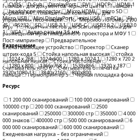
CVBS
D-Sub
DisplayPort
DVI
HDCP
HDMI
1
Планшет для документов черного цвета
Планшет
headphone connector
Micro HDMI
micro SD
формата А4
Планшетный компьютер для
Micro USB
Mini DisplayPort
mini USB
mPCIe
RJ-
управления песочницей
ПО "Мерсибо Логомер 2 (90
45
RS232
SD
USB 3.1
USB-C
USB2.0
2
USB3.0
игр)"
1
податчик листов для ScanSnap
полка для
1
VGA
Аудио разъем 3,5 мм
размещения мультимедийного проектора и МФУ
1
Пост-импринтер
Предварительное
Разрешение
впечатывающее устройство
Проектор
Сканер
штрих-кода
5
Стойка напольная высокая
стойка
1024 х 768
1024x600
1280 x 1024
1
1280 х 720
2
напольная низкая
Стойка настольная
1280 х 800
1366x768
2
1539x866
1920 x 187
Считыватель RFID
6
Считыватель отпечатка
1920x1080
13
3840x2160
800x800
пальца
Термопринтер
5
Черная площадка фона
Ресурс
1 200 000 сканирований
100 000 сканирований
100000 стр
200 000 сканирований
2500
сканирований
250000
300000 стр
350000
4 000
000 знаков
400000 стр
500 000 сканирований
6
000 000 сканирований
600 000 сканирований
Ежедневная нагрузка – без ограничений