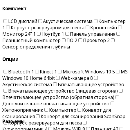
Комплект
LCD дисплей
Акустическая система
Компьютер
1
Корпус с резервуаром для песка
Кронштейн
Монитор 24”
1
Ноутбук
1
Панель управления
Планшетный компьютер
ПО
2
Проектор
2
Сенсор определения глубины
Опции
Bluetooth
1
Kinect
1
Microsoft Windows 10
5
MS
Windows 10 Home 64bit
Web-камера
8
Акустическая система
Впечатывающее устройство
Впечатывающее устройство (лицевая сторона)
Впечатывающее устройство (обратная сторона)
Дополнительное впечатывающее устройство
Жетоноприемник
Компьютер
Конверт для
сканирования
Конверт для сканирования ScanSnap
Разъемы
Корпус с резервуаром для песка
Купюроприемник
4
Модуль WiFi
8
Планшет A3