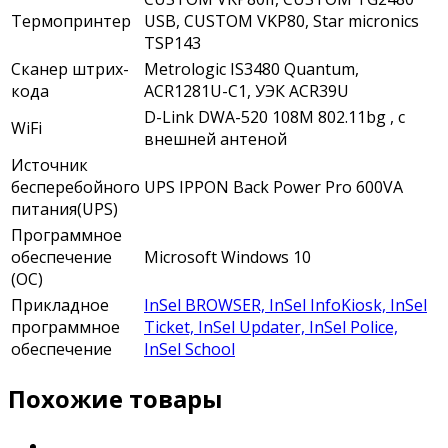
Термопринтер
USB, CUSTOM VKP80, Star micronics
TSP143
Сканер штрих-
Metrologic IS3480 Quantum,
кода
ACR1281U-C1, УЭК ACR39U
D-Link DWA-520 108M 802.11bg , с
WiFi
внешней антеной
Источник
бесперебойного
UPS IPPON Back Power Pro 600VA
питания(UPS)
Программное
обеспечение
Microsoft Windows 10
(ОС)
Прикладное
InSel BROWSER, InSel InfoKiosk, InSel
программное
Ticket, InSel Updater, InSel Police,
обеспечение
InSel School
Похожие товары
Prestigio