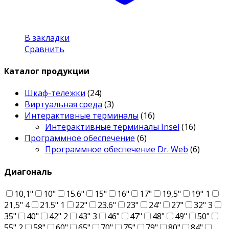
В закладки
Сравнить
Каталог продукции
Шкаф-тележки
(24)
Виртуальная среда
(3)
Интерактивные терминалы
(16)
Интерактивные терминалы Insel
(16)
Программное обеспечение
(6)
Программное обеспечение Dr. Web
(6)
Диагональ
10,1"
10"
15.6"
15"
16"
17"
19,5"
19"
1
21,5"
4
21.5"
1
22"
23.6"
23"
24"
27"
32"
3
35"
40"
42"
2
43"
3
46"
47"
48"
49"
50"
55"
2
58"
60"
65"
70"
75"
79"
80"
84"