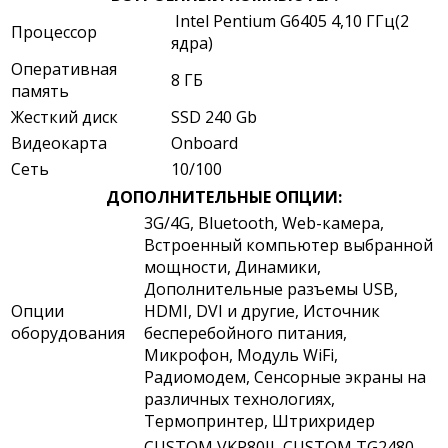
Intel Pentium G6405 4,10 ГГц(2
Процессор
ядра)
Оперативная
8 ГБ
память
Жесткий диск
SSD 240 Gb
Видеокарта
Onboard
Сеть
10/100
ДОПОЛНИТЕЛЬНЫЕ ОПЦИИ:
3G/4G, Bluetooth, Web-камера,
Встроенный компьютер выбранной
мощности, Динамики,
Дополнительные разъемы USB,
Опции
HDMI, DVI и другие, Источник
оборудования
бесперебойного питания,
Микрофон, Модуль WiFi,
Радиомодем, Сенсорные экраны на
различных технологиях,
Термопринтер, Штрихридер
CUSTOM VKP80II, CUSTOM TG2480