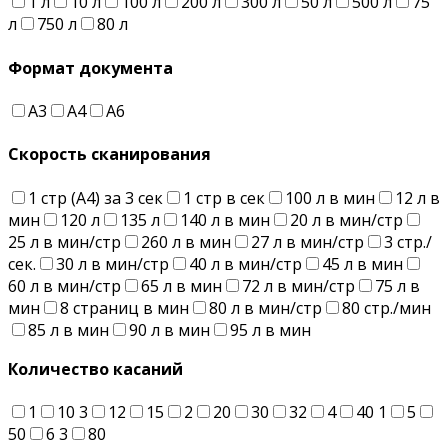
1 л
10 л
100 л
200 л
300 л
50 л
500 л
75
л
750 л
80 л
Формат документа
А3
А4
А6
Скорость сканирования
1 стр (А4) за 3 сек
1 стр в сек
100 л в мин
12 л в
мин
120 л
135 л
140 л в мин
20 л в мин/стр
25 л в мин/стр
260 л в мин
27 л в мин/стр
3 стр./
сек.
30 л в мин/стр
40 л в мин/стр
45 л в мин
60 л в мин/стр
65 л в мин
72 л в мин/стр
75 л в
мин
8 страниц в мин
80 л в мин/стр
80 стр./мин
85 л в мин
90 л в мин
95 л в мин
Количество касаний
1
10
3
12
15
2
20
30
32
4
40
1
5
50
6
3
80