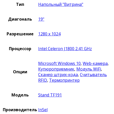
Тип
Напольный "Витрина"
Диагональ
19"
Разрешение
1280 x 1024
Процессор
Intel Celeron J1800 2.41 GHz
Microsoft Windows 10
,
Web-камера
,
Купюроприемник
,
Модуль WiFi
,
Опции
Сканер штрих-кода
,
Считыватель
RFID
,
Термопринтер
Модель
Stand TF191
Производитель
InSel