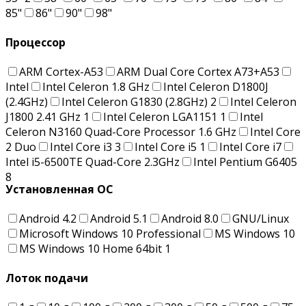
85"
86"
90"
98"
Процессор
ARM Cortex-A53
ARM Dual Core Cortex A73+A53
Intel
Intel Celeron 1.8 GHz
Intel Celeron D1800J
(2.4GHz)
Intel Celeron G1830 (2.8GHz)
2
Intel Celeron
J1800 2.41 GHz
1
Intel Celeron LGA1151
1
Intel
Celeron N3160 Quad-Core Processor 1.6 GHz
Intel Core
2 Duo
Intel Core i3
3
Intel Core i5
1
Intel Core i7
Intel i5-6500TE Quad-Core 2.3GHz
Intel Pentium G6405
8
Установленная ОС
Android 4.2
Android 5.1
Android 8.0
GNU/Linux
Microsoft Windows 10 Professional
MS Windows 10
MS Windows 10 Home 64bit
1
Лоток подачи