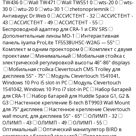
TW436
0
Wall TW471
Wall TW551
0
wts-20
0
wts-
30
0
wtu-20
0
wtu-30
1
zhetonopriemnik
Антивирус Dr.Web
0
АССИСТЕНТ - 32
АССИСТЕНТ -
43
АССИСТЕНТ - 49
АССИСТЕНТ - 55
Беспроводной адаптер для CRA-1 и CRV SRS
Дополнительные линзы MO-1
Интерактивная
панель iiyama ProLite TF5538UHSC-W2AG — 55"
Комплект м одним проектором
0
Комплект с двумя
проектами
Минимальный
Мобильная стойка c
электрической регулировкой высоты 46"-86" displays
Мобильная стойка Clevertouch CMS Trolley для
дисплеев 55" - 75"
Модуль Clevertouch 1541041,
Windows 10 Pro i5 slot-in PC
Модуль Clevertouch
1541042, Windows 10 Pro i7 slot-in PC
Набор батарей
для CRA-1
Набор батарей для Huddle Space G1, G2 &
G3
Настенное крепление B-tech BT9903 Wall Mount
для 75" дисплеев
Настенное крепление Clevertouch
wall mount, для дисплеев 55" - 65"
ОЛИМП - 32
ОЛИМП - 43
ОЛИМП - 49
ОЛИМП - 55
Оптимальный
Оптический манипулятор BIRD в