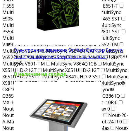
T.555.700
MS5586-S
MSR Elo
MultiSync E651-T
MultiSync E705 SST
MultiSync E805 SST
MultiSync
E905 SST
MultiSync P404 SST
MultiSync P463 SST
MultiSync P484 SST
MultiSync P553 SST
MultiSync
P554 SST
MultiSync P703 SST
MultiSync P801 SST
MultiSync V404 T
MultiSync V423 TM-2
MultiSync
V463 TM-2
MultiSync V484 T
MultiSync V552-TM
Электронная лицензия Dr.Web Desktop Security
MultiSync V554 T
MultiSync V554Q PCAP
MultiSync
Suite для Windows Комплексная защита
10,853.70
V652-TM
MultiSync V754Q
MultiSync V754Q IGB
руб.
MultiSync V801-TM
MultiSync V864Q IGB
MultiSync
X551UHD-2 IGT
MultiSync X651UHD-2 IGT
MultiSync
В наличии на складе
X651UHD-2 SST
MultiSync X841UHD-2 SST
MultiSync
X981UHD-2 SST
MultiSync® C651Q SST
MultiSync®
C861Q SST
MultiSync® C981Q SST
MultiSync®
CB651Q
MultiSync® CB751Q
MultiSync® CB861Q
MX-1
N7100
NFC/RFID Reader Elo
Nout -10R
0
Nout -10R-Max
0
Nout -6R
0
Nout -6R-Max
0
Nout-16R
0
Nout-16R-Max
0
Nout-20-A
0
Nout-20-
A-Max
0
Nout-24-A
Nout-24-A-Max
Nout-24-R
0
Nout-24-R-Max
0
Nout-28-A
Nout-28-A-Max
Nout-