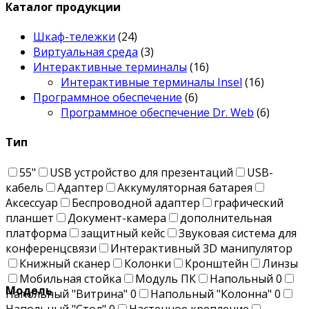
Каталог продукции
Шкаф-тележки
(24)
Виртуальная среда
(3)
Интерактивные терминалы
(16)
Интерактивные терминалы Insel
(16)
Программное обеспечение
(6)
Программное обеспечение Dr. Web
(6)
Тип
55"
USB устройство для презентаций
USB-
кабель
Адаптер
Аккумуляторная батарея
Аксессуар
Беспроводной адаптер
графический
планшет
Документ-камера
дополнительная
платформа
защитный кейс
Звуковая система для
конференцсвязи
Интерактивный 3D манипулятор
Книжный сканер
Колонки
Кронштейн
Линзы
Мобильная стойка
Модуль ПК
Напольный
0
Модель
Напольный "Витрина"
0
Напольный "Колонна"
0
Напольный "Стол"
0
Настенное крепление