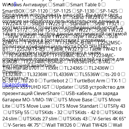
0
Windows Антивирус
Small
Smart Table
0
SmartBOX
SP-1120
SP-1125
SP-1130
SP-1425
Продолжая использовать наш сайт, Вы даете свое
Stand TF171
Stand TF191
0
Stand TW224
0
Stand
согласие на обработку пользовательских данных в
TW224-К
0
Stand TW225
0
Standart
Style TF321
соответствии с Политикой конфиденциальности*, а
Style TS172
Style TS192
Style TW221
Style TW222
также согласие на сбор данных метрической системой
Style TW223
Style TW224
Style TW224K
SUB
Яндекс.Метрика в соответствии с условиями
ZERO II
T1531SR-B5
T1732MSC-B1W
T2252MSC-
Политики конфиденциальности ООО “ЯНДЕКС”
B1
T2252MTS-B3
Table TW327
0
Table TW421
0
(https://yandex.ru/legal/confidential/) в целях
TE7503MIS-B1AG
TF1934MC-B2X
TF2234MC-
определения поведения пользователей на сайте для
B3AGB
TF2234MC-B5AGB
TF6538UHSC-B1AG
внутренней аналитики.
ThermaPad 0701
Ticket
TL2436S
TL2436W
Принять
TL3236S
TL3236W
TL4336W
TL5536W
ts-20
0
Отказаться
ts-30
0
tu 20
0
Turtlebot 2
TurtleBot Arm
TX-1
Подробнее…
ultiSync X551UHD IGT
Updater
USB устройство для
презентаций CleverShare
USB-кабель для заряда
батареи MO-1/MO-1W
UTS Move Base
UTS Move
Lite
UTS Move Luxe
UTS Move Standart
UTSFly 43
UTSFly 55
UTSKids - 32
UTSKids - 42
0
UTSKids
24 slim
UTSKids 27 slim
UTSKids 43
V-Series 4K 65"
V-Series 4K 75"
Wall TW326
0
Wall TW426
Wall