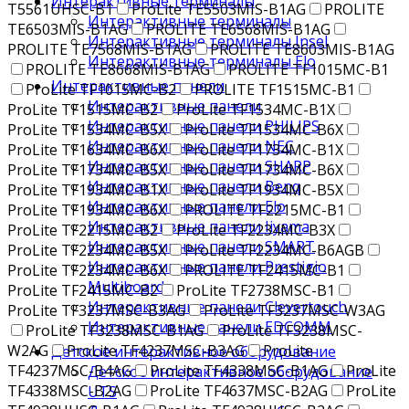
Интерактивные терминалы
T5561UHSC-B1
ProLite TE5503MIS-B1AG
PROLITE
Интерактивные терминалы
TE6503MIS-B1AG
PROLITE TE6568MIS-B1AG
Интерактивные терминалы Insel
PROLITE TE7568MIS-B1AG
PROLITE TE8603MIS-B1AG
Интерактивные терминалы Elo
PROLITE TE8668MIS-B1AG
PROLITE TF1015MC-B1
Интерактивные панели
ProLite TF1015MC-B2
PROLITE TF1515MC-B1
Интерактивные панели
ProLite TF1515MC-B2
ProLite TF1534MC-B1X
Интерактивные панели PHILIPS
ProLite TF1534MC-B5X
ProLite TF1534MC-B6X
Интерактивные панели NEC
ProLite TF1634MC-B6X
ProLite TF1734MC-B1X
Интерактивные панели SHARP
ProLite TF1734MC-B5X
ProLite TF1734MC-B6X
Интерактивные панели Benq
ProLite TF1934MC-B1X
ProLite TF1934MC-B5X
Интерактивные панели Elo
ProLite TF1934MC-B6X
PROLITE TF2215MC-B1
Интерактивные панели Iiyama
ProLite TF2215MC-B2
ProLite TF2234MC-B3X
Интерактивные панели SMART
ProLite TF2234MC-B5X
ProLite TF2234MC-B6AGB
Интерактивные панели Prestigio
ProLite TF2234MC-B6X
PROLITE TF2415MC-B1
Multiboard
ProLite TF2415MC-B2
ProLite TF2738MSC-B1
Интерактивные панели Clevertouch
ProLite TF3237MSC-B3AG
ProLite TF3237MSC-W3AG
Интерактивные панели EDCOMM
ProLite TF3238MSC-B1AG
ProLite TF3238MSC-
W2AG
ProLite TF4237MSC-B3AG
ProLite
Детское интерактивное оборудование
TF4237MSC-B4AG
ProLite TF4338MSC-B1AG
ProLite
Детское интерактивное оборудование
TF4338MSC-B2AG
ProLite TF4637MSC-B2AG
ProLite
UTS