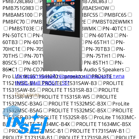
PMB728L860
PMB728L861
PMB728L863
PMB751G983
PMBAENOTE
PMBAESHOW
PMBAMS100
PMBAMT100
PMBFC55
PMBFC65
PMBFC70
PMBST01
PMBST02E
PMBST02EWMK1
PMBST03E
PMBST04E
PMBWMK
PN-40TС1
PN-50TC1
PN-60SС5
PN-60T3
PN-60TA3
PN-
60TB3
PN-60TW3
PN-65SС1
PN-65TH1
PN-
70HC1E
PN-70SC3
PN-70SС5
PN-70TB3
PN-
70TH5
PN-70TW3
PN-75HC1
PN-75TH1
PN-
80SС5
PN-80TH5
PN-80TС3
PN-85TH1
PN-
86HC1
PN-CD701
Police
Pro Audio 5 Speakers
Интерактивный терминал напольного типа
Pro LUX 4K 65" 1541040
proektor
PROLITE
INSEL Wall TW551 - 55"
T1521MSC-B1
PROLITE T1531SAW-B3
PROLITE
T1531SAW-B5
PROLITE T1531SR-B3
PROLITE
Под заказ
T1531SR-W3
PROLITE T1531SR-W5
PROLITE
T1532MSC-B3AG
PROLITE T1532MSC-B3X
ProLite
T1532MSC-B5AG
PROLITE T1532MSC-B5X
PROLITE
T1532SR-B3
PROLITE T1532SR-B5
ProLite T1633MC-
B1
PROLITE T1634MC-B4X
PROLITE T1634MC-B5X
PROLITE T1721MSC-B1
PROLITE T1731SAW-B1
PROLITE T1731SR-B1
PROLITE T1731SR-B5
PROLITE