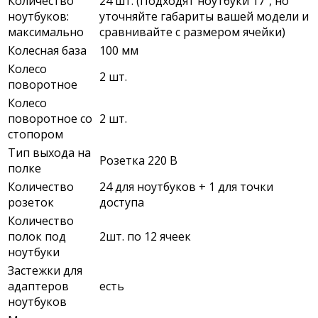
Количество
24 шт. (Подходят ноутбуки 17", но
ноутбуков:
уточняйте габариты вашей модели и
максимально
сравнивайте с размером ячейки)
Колесная база
100 мм
Колесо
2 шт.
поворотное
Колесо
поворотное со
2 шт.
стопором
Тип выхода на
Розетка 220 В
полке
Количество
24 для ноутбуков + 1 для точки
розеток
доступа
Количество
полок под
2шт. по 12 ячеек
ноутбуки
Застежки для
адаптеров
есть
ноутбуков