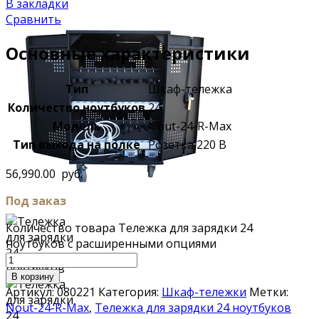
В закладки
Сравнить
Основные характеристики
Тип
Шкаф-тележка
Количество ноутбуков
24
Модель
Nout-24-R-Max
Тип выхода на полке
Розетка 220 В
56,990.00
руб.
Под заказ
Количество товара Тележка для зарядки 24
ноутбуков с расширенными опциями
В корзину
Артикул:
080221
Категория:
Шкаф-тележки
Метки:
Nout-24-R-Max
,
Тележка для зарядки 24 ноутбуков