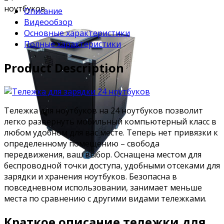
Описание
Видеообзор
Основные характеристики
Полные характеристики
Product Description
Тележка для ноутбуков на 24 ноутбуков позволит
легко развернуть мобильный компьютерный класс в
любом удобном для вас месте. Теперь нет привязки к
определенному помещению – свобода
передвижения, ваш выбор. Оснащена местом для
беспроводной точки доступа, удобными отсеками для
зарядки и хранения ноутбуков. Безопасна в
повседневном использовании, занимает меньше
места по сравнению с другими видами тележками.
Краткое описание тележки для