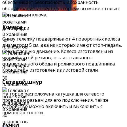
обеспечивает безопасность и сохранность
оборудования, доступ к которому возможен только
при наличии ключа.
Колеса
Снизу тележку поддерживают 4 поворотных колеса
диаметром 5 см, два из которых имеют стоп-педаль,
блокирующую движение. Колеса изготовлены из
черной литой резины, ось из стального
оцинкованного обода и роликового подшипника.
Кронштейн изготовлен из листовой стали.
Сетевой шнур
На торце расположена катушка для сетевого
провода и разъем для его подключения, также
устройство можно включить и выключить с
помощью кнопки.
Ручки