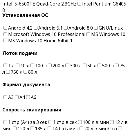
Intel i5-6500TE Quad-Core 2.3GHz
Intel Pentium G6405
8
Установленная ОС
Android 4.2
Android 5.1
Android 8.0
GNU/Linux
Microsoft Windows 10 Professional
MS Windows 10
MS Windows 10 Home 64bit
1
Лоток подачи
1 л
10 л
100 л
200 л
300 л
50 л
500 л
75
л
750 л
80 л
Формат документа
А3
А4
А6
Скорость сканирования
1 стр (А4) за 3 сек
1 стр в сек
100 л в мин
12 л в
мин
120 л
135 л
140 л в мин
20 л в мин/стр