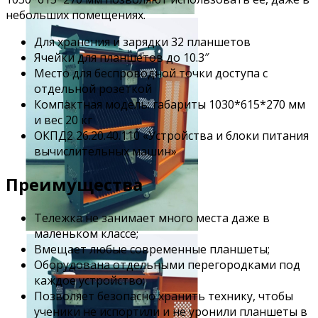
небольших помещениях.
Для хранения и зарядки 32 планшетов
Ячейки для планшетов до 10.3″
Место для беспроводной точки доступа с
отдельной розеткой
Компактная модель: габариты 1030*615*270 мм
и вес 20 кг
ОКПД2 26.20.40.110 «Устройства и блоки питания
вычислительных машин»
Преимущества
Тележка не занимает много места даже в
маленьком классе;
Вмещает любые современные планшеты;
Оборудована отдельными перегородками под
каждое устройство;
Позволяет безопасно хранить технику, чтобы
ученики не испортили и не уронили планшеты в