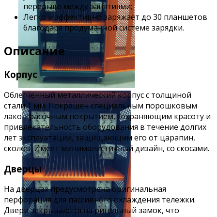
перерыве между занятиями;
Легко и эффективно заряжает до 30 планшетов
благодаря продуманной системе зарядки.
Описание
Корпус
Облегченный металлический корпус с толщиной
стали 1 мм. Покрашен специальным порошковым
лако-красочным покрытием, сохраняющим красоту и
привлекательность оборудования в течение долгих
лет эксплуатации, защищающим его от царапин,
сколов. Имеет минималистичный дизайн, со скосами.
Дверцы
На дверцах предусмотрена оригинальная
перфорация для пассивного охлаждения тележки.
Двери закрываются на ригельный замок, что