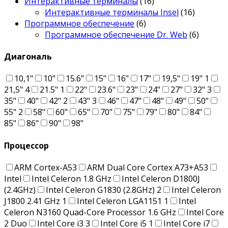
Интерактивные терминалы
(16)
Интерактивные терминалы Insel
(16)
Программное обеспечение
(6)
Программное обеспечение Dr. Web
(6)
Диагональ
10,1"
10"
15.6"
15"
16"
17"
19,5"
19"
1
21,5"
4
21.5"
1
22"
23.6"
23"
24"
27"
32"
3
35"
40"
42"
2
43"
3
46"
47"
48"
49"
50"
55"
2
58"
60"
65"
70"
75"
79"
80"
84"
85"
86"
90"
98"
Процессор
ARM Cortex-A53
ARM Dual Core Cortex A73+A53
Intel
Intel Celeron 1.8 GHz
Intel Celeron D1800J
(2.4GHz)
Intel Celeron G1830 (2.8GHz)
2
Intel Celeron
J1800 2.41 GHz
1
Intel Celeron LGA1151
1
Intel
Celeron N3160 Quad-Core Processor 1.6 GHz
Intel Core
2 Duo
Intel Core i3
3
Intel Core i5
1
Intel Core i7