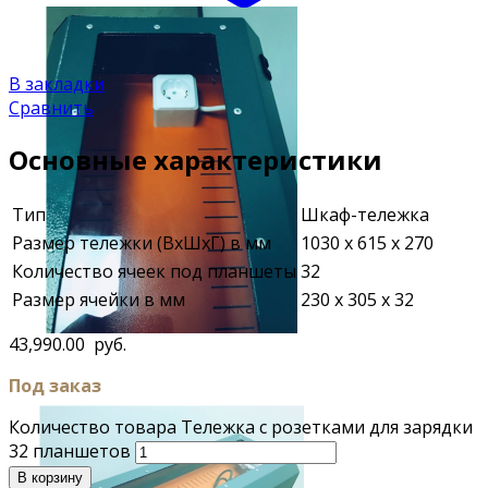
В закладки
Сравнить
Основные характеристики
Тип
Шкаф-тележка
Размер тележки (ВхШхГ) в мм
1030 х 615 х 270
Количество ячеек под планшеты
32
Размер ячейки в мм
230 х 305 х 32
43,990.00
руб.
Под заказ
Количество товара Тележка с розетками для зарядки
32 планшетов
В корзину