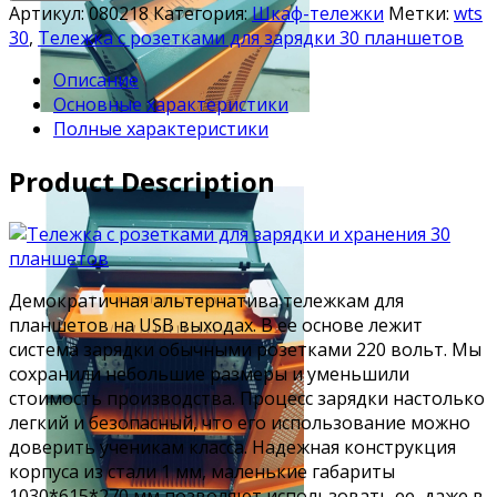
Артикул:
080218
Категория:
Шкаф-тележки
Метки:
wts
30
,
Тележка с розетками для зарядки 30 планшетов
Описание
Основные характеристики
Полные характеристики
Product Description
Демократичная альтернатива тележкам для
планшетов на USB выходах. В ее основе лежит
система зарядки обычными розетками 220 вольт. Мы
сохранили небольшие размеры и уменьшили
стоимость производства. Процесс зарядки настолько
легкий и безопасный, что его использование можно
доверить ученикам класса. Надежная конструкция
корпуса из стали 1 мм, маленькие габариты
1030*615*270 мм позволяют использовать ее, даже в