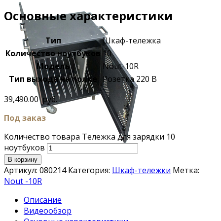
Основные характеристики
Тип
Шкаф-тележка
Количество ноутбуков
10
Модель
Nout-10R
Тип выхода на полке
Розетка 220 В
39,490.00
руб.
Под заказ
Количество товара Тележка для зарядки 10
ноутбуков
В корзину
Артикул:
080214
Категория:
Шкаф-тележки
Метка:
Nout -10R
Описание
Видеообзор